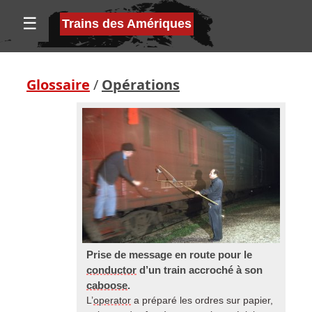
☰
Trains des Amériques
Glossaire
/
Opérations
Prise de message en route pour le
conductor
d’un train accroché à son
caboose
.
L’
operator
a préparé les ordres sur papier,