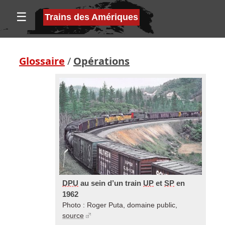
☰
Trains des Amériques
Glossaire
/
Opérations
DPU
au sein d’un train
UP
et
SP
en
1962
Photo : Roger Puta, domaine public,
source