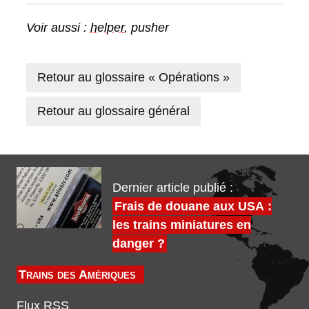
Voir aussi :
helper
, pusher
Retour au glossaire « Opérations »
Retour au glossaire général
Dernier article publié :
Frais de douane aux USA :
les trains miniatures en
danger ?
Trains des Amériques
Flux RSS