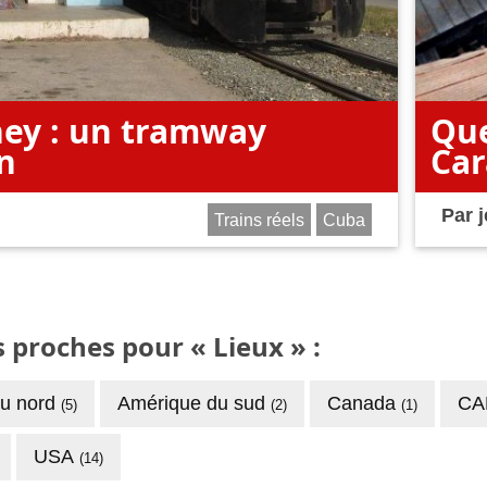
ey : un tramway
Que
n
Car
Par
Trains réels
Cuba
 proches pour « Lieux » :
du nord
Amérique du sud
Canada
CA
(5)
(2)
(1)
USA
(14)