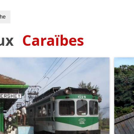
che
ux
Caraïbes