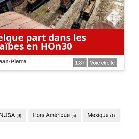
lque part dans les
aïbes en HOn30
jean-Pierre
1:87
Voie étroite
NUSA
Hors Amérique
Mexique
(9)
(5)
(1)