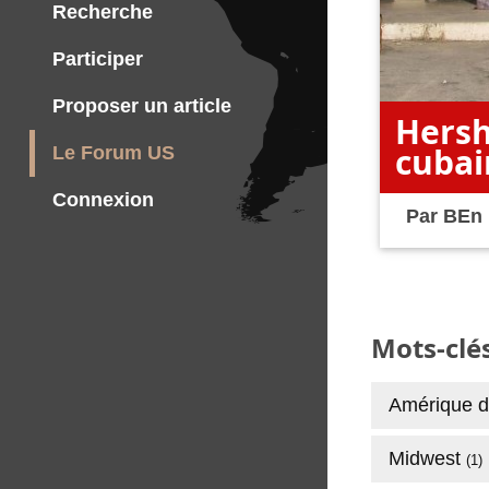
Recherche
Participer
Proposer un article
Hersh
cubai
Le Forum US
Connexion
Par
BEn
Mots-clés
Amérique 
Midwest
(1)