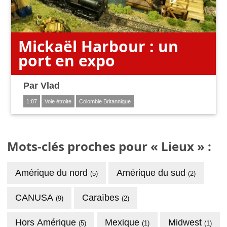
Mickaël Harbour : un
port en expo
Par
Vlad
1:87
Voie étroite
Colombie Britannique
Mots-clés proches pour « Lieux » :
Amérique du nord
Amérique du sud
(5)
(2)
CANUSA
Caraïbes
(9)
(2)
Hors Amérique
Mexique
Midwest
(5)
(1)
(1)