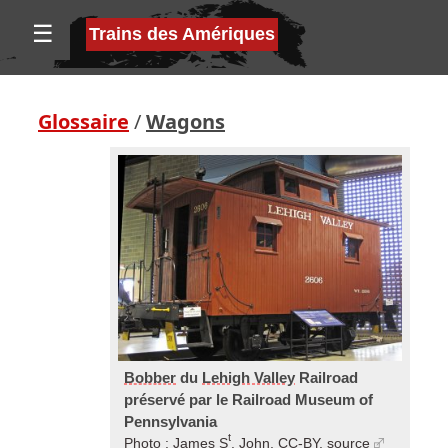
☰
Trains des Amériques
Glossaire
/
Wagons
Bobber
du
Lehigh Valley
Railroad
préservé par le Railroad Museum of
Pennsylvania
t
Photo : James S
. John, CC-BY,
source