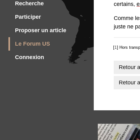
Recherche
certains,
e
Participer
Comme l
juste ne p
Proposer un article
Le Forum US
[
1
]
Hors transp
Connexion
Retour 
Retour a