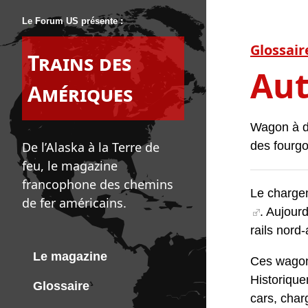
Le Forum US présente :
Glossair
Trains des
Aut
Amériques
Wagon à de
De l’Alaska à la Terre de
des fourgo
feu, le magazine
francophone des chemins
Le chargem
de fer américains.
. Aujour
rails nord
Le magazine
Ces wagon
Historique
Glossaire
cars, char