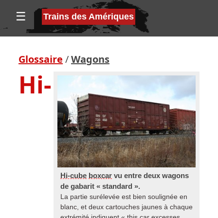
☰
Trains des Amériques
Glossaire
/
Wagons
Hi-
Hi-cube
boxcar
vu entre deux wagons
de gabarit « standard ».
La partie surélevée est bien soulignée en
blanc, et deux cartouches jaunes à chaque
extrémité indiquent « this car excesses