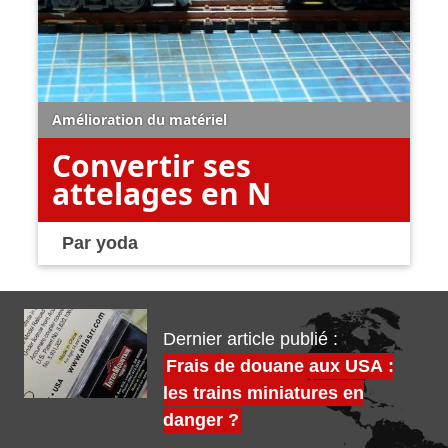
Amélioration du matériel
Convertir ses
attelages en N
Par
yoda
Dernier article publié :
Frais de douane aux USA :
les trains miniatures en
danger ?