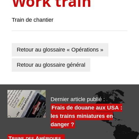
Work train
Train de chantier
Retour au glossaire « Opérations »
Retour au glossaire général
Dernier article publié :
Frais de douane aux USA :
les trains miniatures en
danger ?
Trains des Amériques