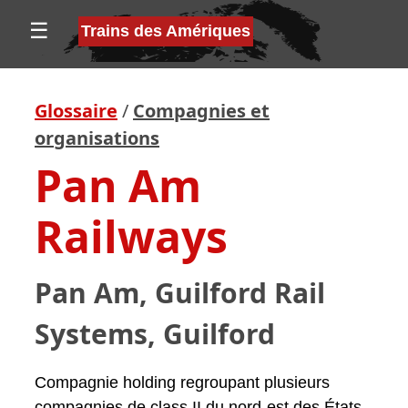
☰
Trains des Amériques
Glossaire
/
Compagnies et
organisations
Pan Am
Railways
Pan Am, Guilford Rail
Systems, Guilford
Compagnie holding regroupant plusieurs
compagnies de
class II
du nord-est des États-