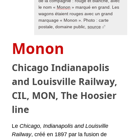
de la compagnie : rouge et blanche, avec
le nom «
Monon
» marqué en grand. Les
wagons étaient rouges avec un grand
marquage « Monon ». Photo : carte
postale, domaine public,
source
Monon
Chicago Indianapolis
and Louisville Railway,
CIL, MON, The Hoosier
line
Le
Chicago, Indianapolis and Louisville
Railway
, créé en 1897 par la fusion de