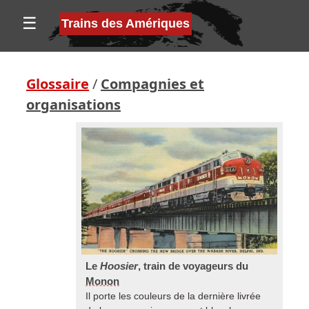
☰
Trains des Amériques
Glossaire
/
Compagnies et
organisations
Le
Hoosier
, train de voyageurs du
Monon
Il porte les couleurs de la dernière livrée