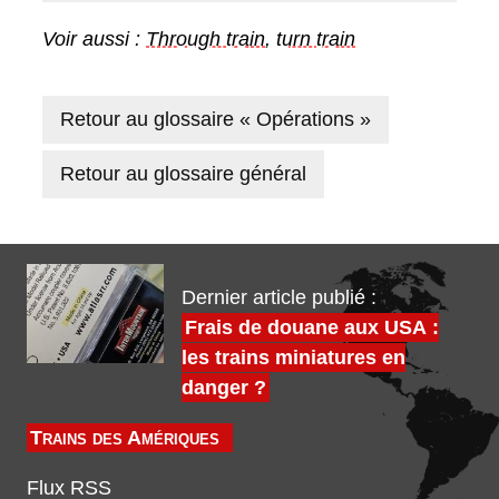
Voir aussi :
Through train
,
turn train
Retour au glossaire « Opérations »
Retour au glossaire général
Dernier article publié :
Frais de douane aux USA :
les trains miniatures en
danger ?
Trains des Amériques
Flux RSS