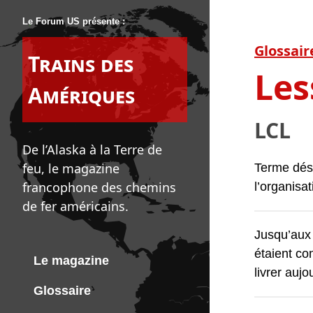
Le Forum US présente :
Glossair
Trains des
Les
Amériques
LCL
De l’Alaska à la Terre de
feu, le magazine
Terme dési
francophone des chemins
l’organisat
de fer américains.
Jusqu’aux
étaient co
Le magazine
livrer auj
Glossaire