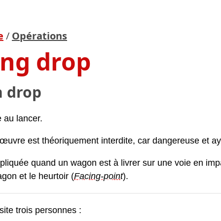
e
/
Opérations
ing drop
 drop
au lancer.
uvre est théoriquement interdite, car dangereuse et aya
ppliquée quand un wagon est à livrer sur une voie en imp
gon et le heurtoir (
Facing-point
).
site trois personnes :