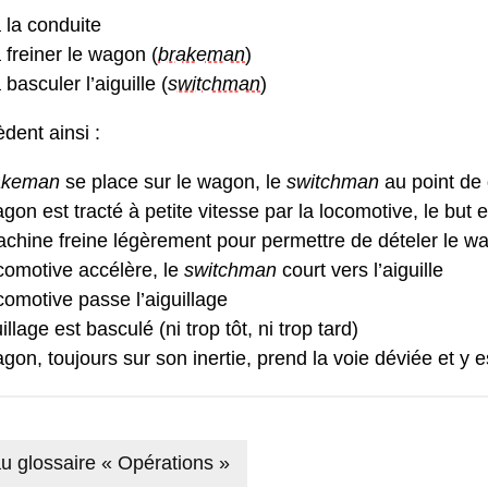
 la conduite
 freiner le wagon (
brakeman
)
basculer l’aiguille (
switchman
)
èdent ainsi :
akeman
se place sur le wagon, le
switchman
au point de
gon est tracté à petite vitesse par la locomotive, le bu
chine freine légèrement pour permettre de dételer le wa
comotive accélère, le
switchman
court vers l’aiguille
comotive passe l’aiguillage
illage est basculé (ni trop tôt, ni trop tard)
gon, toujours sur son inertie, prend la voie déviée et y e
u glossaire « Opérations »