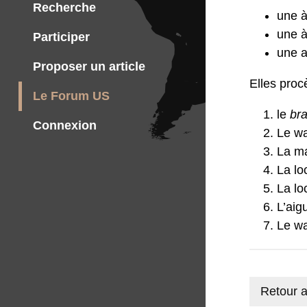
Recherche
une à
une à
Participer
une a 
Proposer un article
Elles proc
Le Forum US
le
br
Connexion
Le wa
La ma
La lo
La lo
L’aigu
Le wa
Retour a