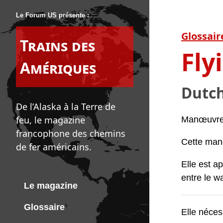
Le Forum US présente :
Glossair
Trains des
Fly
Amériques
Dutch
De l’Alaska à la Terre de
feu, le magazine
Manœuvre 
francophone des chemins
Cette manœ
de fer américains.
Elle est a
entre le wa
Le magazine
Glossaire
Elle néces