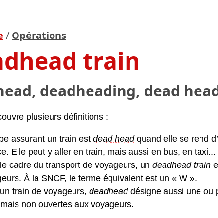
e
/
Opérations
dhead train
ead, deadheading, dead hea
ouvre plusieurs définitions :
ipe assurant un train est
dead head
quand elle se rend d’
ce. Elle peut y aller en train, mais aussi en bus, en taxi...
le cadre du transport de voyageurs, un
deadhead train
e
eurs. À la SNCF, le terme équivalent est un « W ».
un train de voyageurs,
deadhead
désigne aussi une ou p
, mais non ouvertes aux voyageurs.