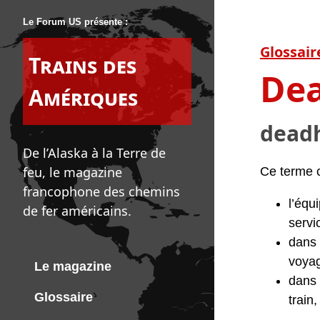
Le Forum US présente :
Glossair
Trains des
Dea
Amériques
deadh
De l’Alaska à la Terre de
feu, le magazine
Ce terme c
francophone des chemins
l’équ
de fer américains.
servi
dans 
voyag
Le magazine
dans 
Glossaire
train