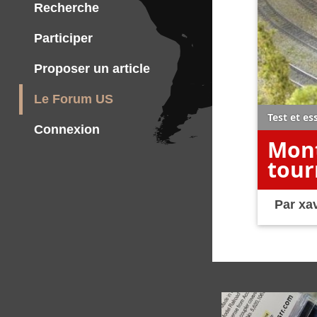
Recherche
Participer
Proposer un article
Le Forum US
Test et es
Connexion
Mont
tour
Par
xa