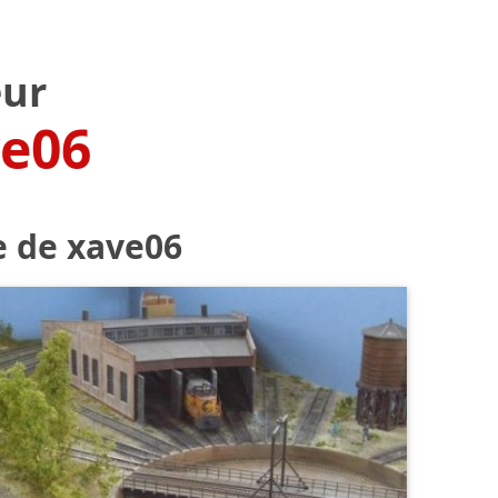
ur
e06
e de xave06