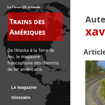
Le Forum US présente :
Aute
Trains des
xav
Amériques
Articl
De l’Alaska à la Terre de
feu, le magazine
francophone des chemins
de fer américains.
Le magazine
Glossaire