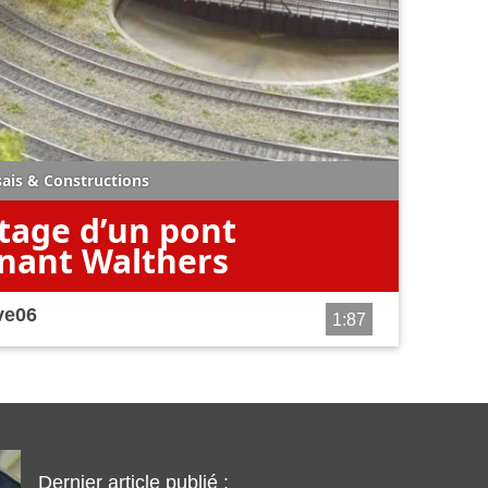
sais
&
Constructions
age d’un pont
nant Walthers
ve06
1:87
Dernier article publié :