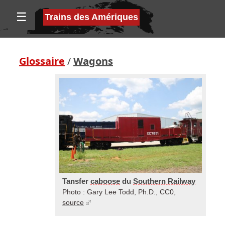
☰
Trains des Amériques
Glossaire
/
Wagons
Tansfer
caboose
du
Southern Railway
Photo : Gary Lee Todd, Ph.D., CC0,
source