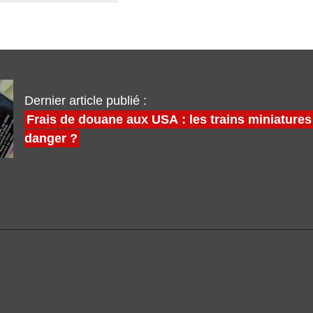
Dernier article publié :
Frais de douane aux USA : les trains miniatures
danger ?