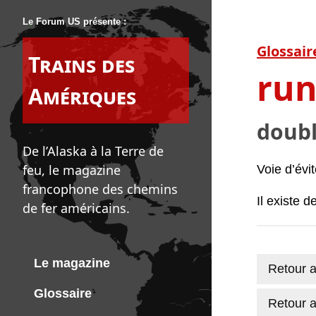
Le Forum US présente :
Glossair
Trains des
run
Amériques
doubl
De l’Alaska à la Terre de
feu, le magazine
Voie d’évi
francophone des chemins
Il existe d
de fer américains.
Le magazine
Retour a
Glossaire
Retour a