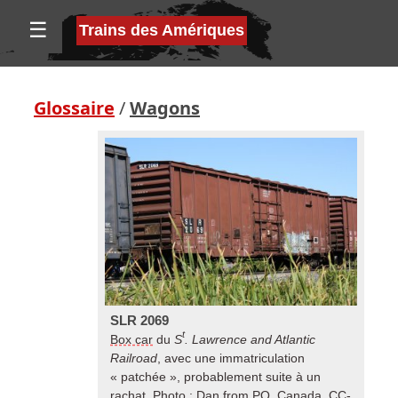
☰
Trains des Amériques
Glossaire
/
Wagons
SLR 2069
t
Box car
du
S
. Lawrence and Atlantic
Railroad
, avec une immatriculation
« patchée », probablement suite à un
rachat. Photo : Dan from PQ, Canada, CC-