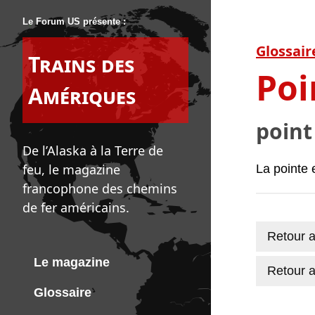
Le Forum US présente :
Glossair
Trains des
Poi
Amériques
point 
De l’Alaska à la Terre de
feu, le magazine
La pointe 
francophone des chemins
de fer américains.
Retour a
Le magazine
Retour a
Glossaire