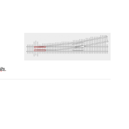
ils
.