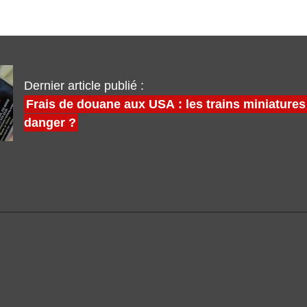
Dernier article publié :
Frais de douane aux USA : les trains miniatures
danger ?