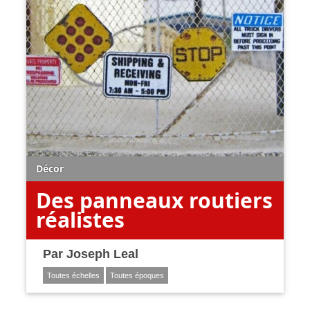
Décor
Des panneaux routiers
réalistes
Par
Joseph Leal
Toutes échelles
Toutes époques