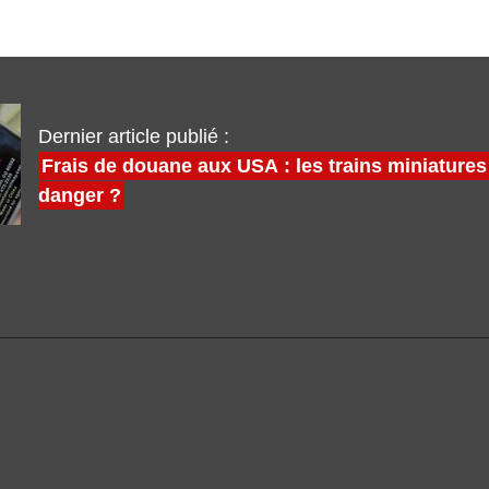
Dernier article publié :
Frais de douane aux USA : les trains miniatures
danger ?