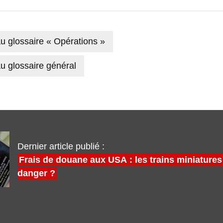
u glossaire « Opérations »
u glossaire général
Dernier article publié :
Frais de douane aux USA : les trains miniatures
danger ?