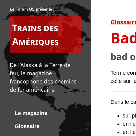
Le Forum US présente :
Glossair
Trains des
Bad
Amériques
bad o
De l’Alaska à la Terre de
feu, le magazine
Terme cons
francophone des chemins
collé sur l
de fer américains.
Dans le ca
Le magazine
sur p
en l’
Glossaire
en l’