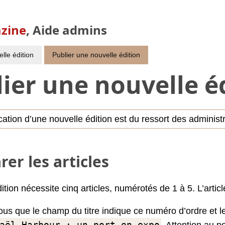
zine
,
Aide admins
lle édition
Publier une nouvelle édition
ier une nouvelle é
cation d’une nouvelle édition est du ressort des administ
rer les articles
tion nécessite cinq articles, numérotés de 1 à 5. L’articl
us que le champ du titre indique ce numéro d’ordre et le
aël Harbour : un port en expo
. Attention au p