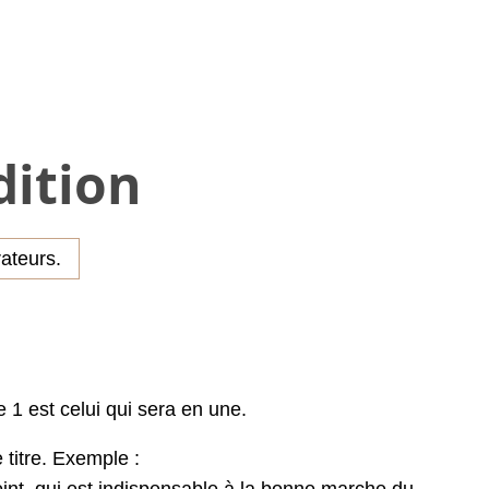
dition
rateurs.
e 1 est celui qui sera en une.
 titre. Exemple :
oint, qui est indispensable à la bonne marche du