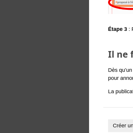
Étape 3
: 
Il ne
Dès qu’un 
pour annon
La publicat
Créer un