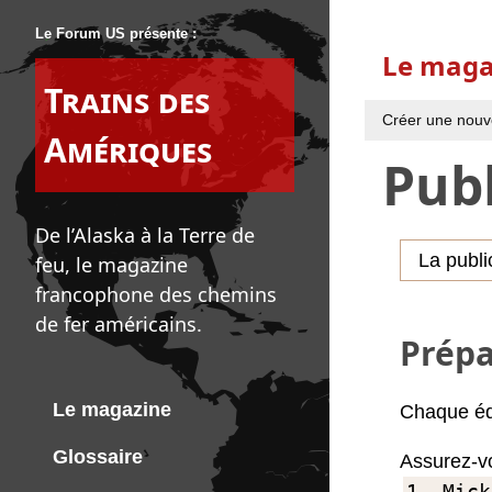
Le Forum US présente :
Le maga
Trains des
Créer une nouve
Amériques
Publ
De l’Alaska à la Terre de
La publi
feu, le magazine
francophone des chemins
de fer américains.
Prépa
Le magazine
Chaque édi
Glossaire
Assurez-vo
1. Mick