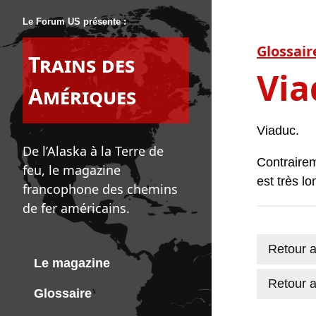
Le Forum US présente :
Glossair
Trains des
Via
Amériques
Viaduc.
De l’Alaska à la Terre de
Contrairem
feu, le magazine
est très lo
francophone des chemins
de fer américains.
Retour a
Le magazine
Retour a
Glossaire