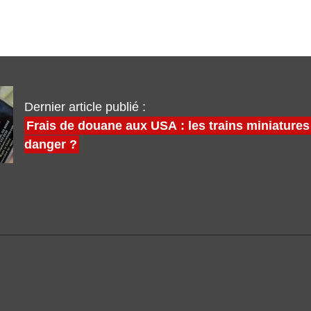
Dernier article publié :
Frais de douane aux USA : les trains miniatures
danger ?