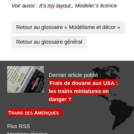
Voir aussi :
It’s my layout.
, Modeler’s licence
Retour au glossaire « Modélisme et décor »
Retour au glossaire général
Dernier article publié :
Frais de douane aux USA :
les trains miniatures en
danger ?
Trains des Amériques
Flux RSS