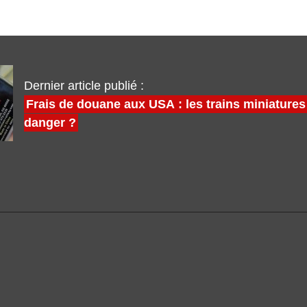
Dernier article publié :
Frais de douane aux USA : les trains miniatures
danger ?