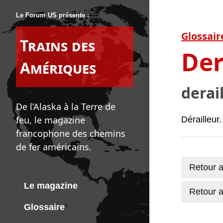
Le Forum US présente :
Glossair
Trains des
Der
Amériques
derail
De l’Alaska à la Terre de
feu, le magazine
Dérailleur.
francophone des chemins
de fer américains.
Retour a
Le magazine
Retour a
Glossaire