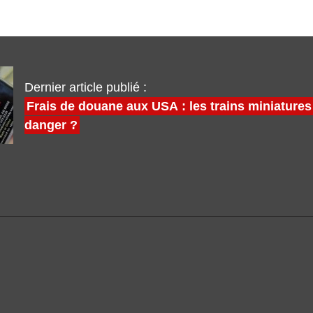
Dernier article publié :
Frais de douane aux USA : les trains miniatures
danger ?